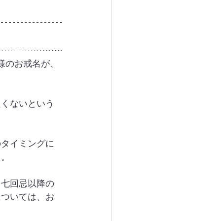
様のお戒名が、
良くないという
のタイミングに
た。
。七回忌以降の
については、お