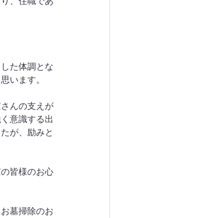
より、住職であ
とした体調とな
と思います。
家さんの支えが
強く意識する出
したが、励みと
家の皆様のお心
とお墓掃除のお