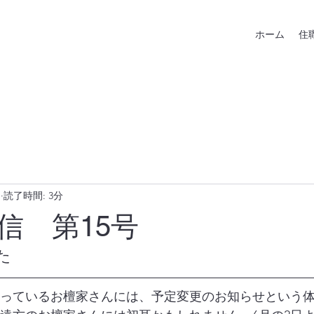
ホーム
住
日
読了時間: 3分
信 第15号
た
っているお檀家さんには、予定変更のお知らせという