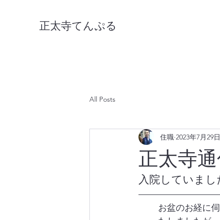
正太寺てんぷる
All Posts
住職
2023年7月29
正太寺通
入院していまし
お盆のお経に伺